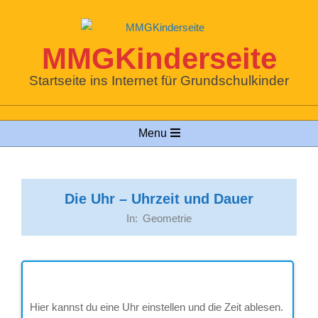
Skip
to
content
MMGKinderseite
Startseite ins Internet für Grundschulkinder
Primary
Menu
Navigation
Menu
Die Uhr – Uhrzeit und Dauer
In:
Geometrie
Hier kannst du eine Uhr einstellen und die Zeit ablesen.