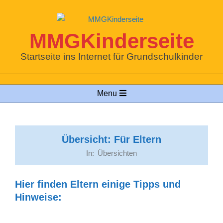
Skip
to
content
MMGKinderseite
Startseite ins Internet für Grundschulkinder
Primary
Menu
Navigation
Menu
Übersicht: Für Eltern
In:
Übersichten
Hier finden Eltern einige Tipps und
Hinweise: