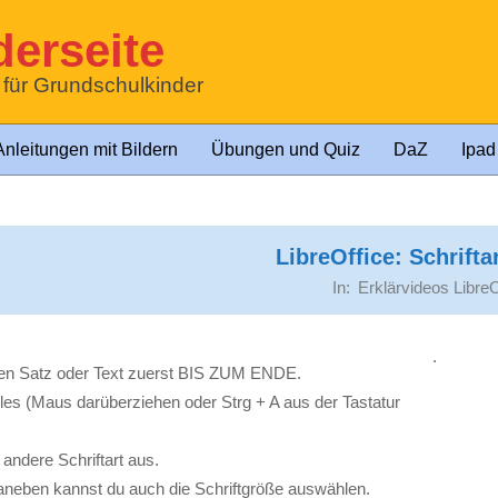
erseite
t für Grundschulkinder
Anleitungen mit Bildern
Übungen und Quiz
DaZ
Ipad
LibreOffice: Schrifta
In:
Erklärvideos LibreO
.
en Satz oder Text zuerst BIS ZUM ENDE.
les (Maus darüberziehen oder Strg + A aus der Tastatur
andere Schriftart aus.
aneben kannst du auch die Schriftgröße auswählen.