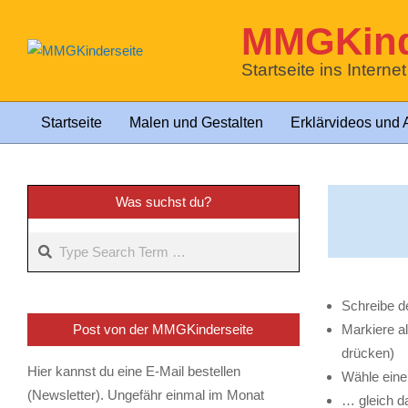
Skip
MMGKind
to
content
Startseite ins Interne
Startseite
Malen und Gestalten
Erklärvideos und 
Primary
Navigation
Menu
Was suchst du?
Search
Schreibe d
Post von der MMGKinderseite
Markiere al
drücken)
Hier kannst du eine E-Mail bestellen
Wähle eine 
(Newsletter). Ungefähr einmal im Monat
… gleich d