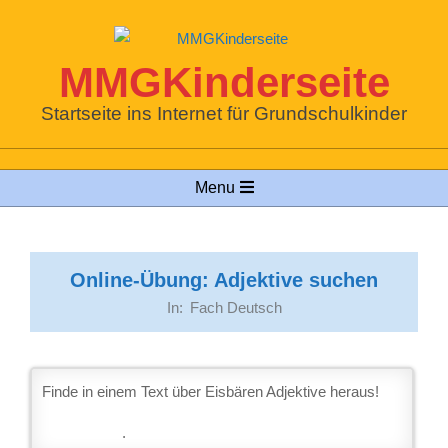
Skip
to
content
MMGKinderseite
Startseite ins Internet für Grundschulkinder
Primary
Menu
Navigation
Menu
Online-Übung: Adjektive suchen
In:
Fach Deutsch
Finde in einem Text über Eisbären Adjektive heraus!
.