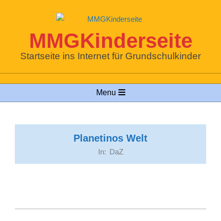
Skip
to
content
MMGKinderseite
Startseite ins Internet für Grundschulkinder
Primary
Menu
Navigation
Menu
Planetinos Welt
In:
DaZ
2022-