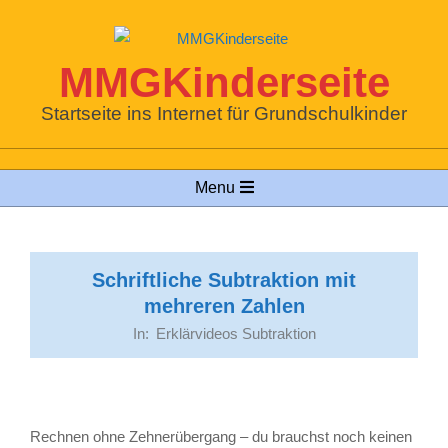
Skip
to
content
MMGKinderseite
Startseite ins Internet für Grundschulkinder
Primary
Menu
Navigation
Menu
Schriftliche Subtraktion mit
mehreren Zahlen
In:
Erklärvideos Subtraktion
Rechnen ohne Zehnerübergang – du brauchst noch keinen