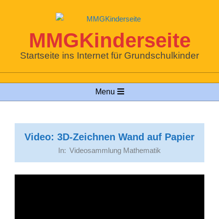
Skip
to
content
MMGKinderseite
Startseite ins Internet für Grundschulkinder
Primary
Menu
Navigation
Menu
Video: 3D-Zeichnen Wand auf Papier
In:
Videosammlung Mathematik