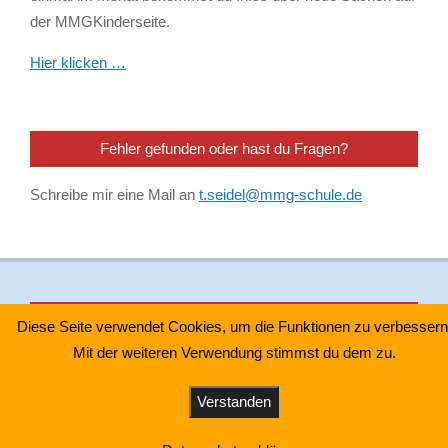
der MMGKinderseite.
Hier klicken …
Fehler gefunden oder hast du Fragen?
Schreibe mir eine Mail an
t.seidel@mmg-schule.de
Impressum & Datenschutz
Diese Seite verwendet Cookies, um die Funktionen zu verbessern
Mit der weiteren Verwendung stimmst du dem zu.
Impressum
–
Datenschutzhinweis Youtube Videos
–
Verstanden
Designed using
Unos Premium
. Powered by
WordPress
.