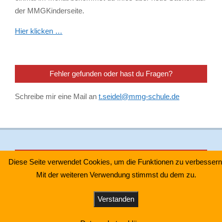
der MMGKinderseite.
Hier klicken …
Fehler gefunden oder hast du Fragen?
Schreibe mir eine Mail an
t.seidel@mmg-schule.de
Impressum & Datenschutz
Diese Seite verwendet Cookies, um die Funktionen zu verbessern
Mit der weiteren Verwendung stimmst du dem zu.
Impressum
–
Datenschutzhinweis Youtube Videos
–
Verstanden
Designed using
Unos Premium
. Powered by
WordPress
.