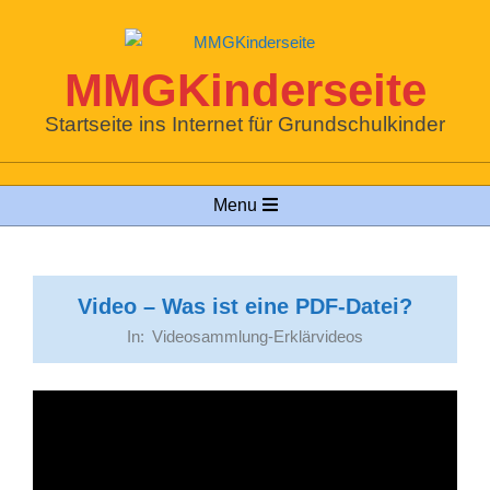
Skip
to
content
MMGKinderseite
Startseite ins Internet für Grundschulkinder
Primary
Menu
Navigation
Menu
Video – Was ist eine PDF-Datei?
In:
Videosammlung-Erklärvideos