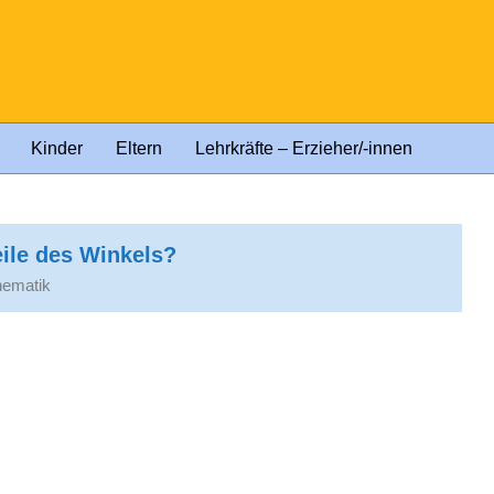
Kinder
Eltern
Lehrkräfte – Erzieher/-innen
eile des Winkels?
ematik