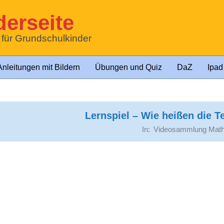
erseite
t für Grundschulkinder
Anleitungen mit Bildern
Übungen und Quiz
DaZ
Ipad
Lernspiel – Wie heißen die T
In:
Videosammlung Math