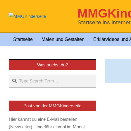
Skip
MMGKind
to
content
Startseite ins Interne
Startseite
Malen und Gestalten
Erklärvideos und 
Primary
Navigation
Menu
Was suchst du?
Search
Post von der MMGKinderseite
Hier kannst du eine E-Mail bestellen
(Newsletter). Ungefähr einmal im Monat