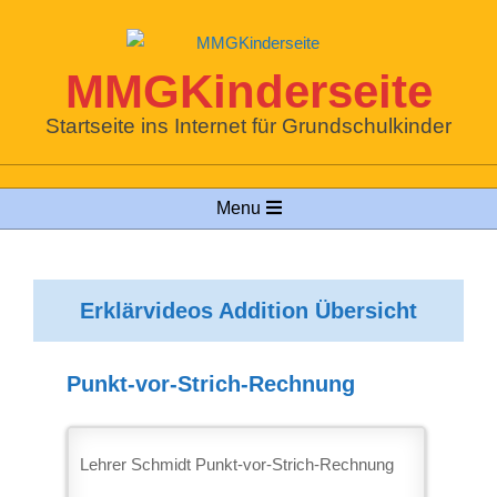
Skip
to
content
MMGKinderseite
Startseite ins Internet für Grundschulkinder
Primary
Menu
Navigation
Menu
Erklärvideos Addition Übersicht
Punkt-vor-Strich-Rechnung
2025-
11-
Lehrer Schmidt Punkt-vor-Strich-Rechnung
03