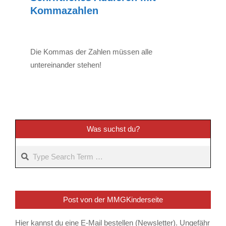
Kommazahlen
2022-
11-
25
Die Kommas der Zahlen müssen alle
untereinander stehen!
Was suchst du?
Search
Post von der MMGKinderseite
Hier kannst du eine E-Mail bestellen (Newsletter). Ungefähr