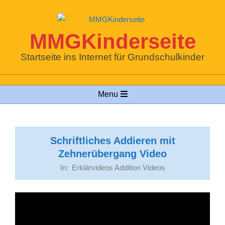
Skip
to
content
MMGKinderseite
Startseite ins Internet für Grundschulkinder
Primary
Menu
Navigation
Menu
Schriftliches Addieren mit
Zehnerübergang Video
In:
Erklärvideos Addition Videos