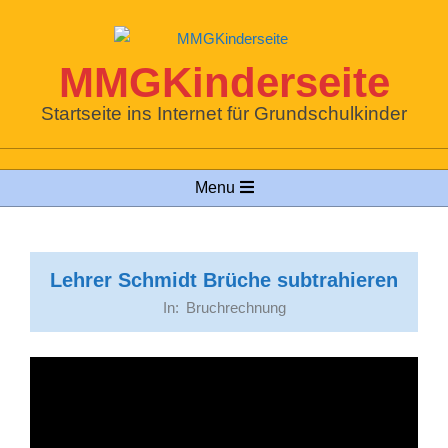
Skip
to
content
MMGKinderseite
Startseite ins Internet für Grundschulkinder
Primary
Menu
Navigation
Menu
Lehrer Schmidt Brüche subtrahieren
In:
Bruchrechnung