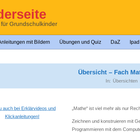
erseite
t für Grundschulkinder
Anleitungen mit Bildern
Übungen und Quiz
DaZ
Ipad
Übersicht – Fach Ma
In:
Übersichten
 auch bei Erklärvideos und
„Mathe“ ist viel mehr als nur Re
Klickanleitungen!
Zeichnen und konstruieren mit G
Programmieren mit dem Compute