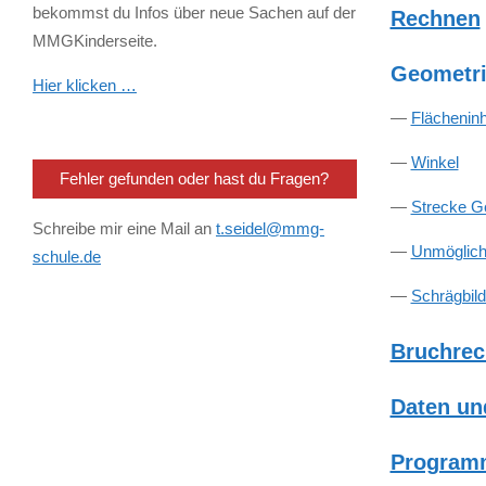
bekommst du Infos über neue Sachen auf der
Rechnen
MMGKinderseite.
Geometr
Hier klicken …
—
Flächeninh
—
Winkel
Fehler gefunden oder hast du Fragen?
—
Strecke G
Schreibe mir eine Mail an
t.seidel@mmg-
—
Unmöglich
schule.de
—
Schrägbil
Bruchre
Daten und
Programm